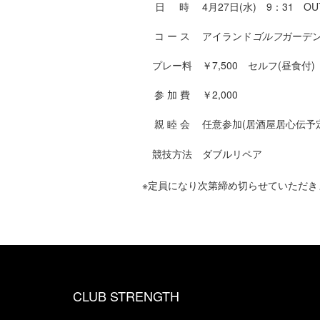
日 時
4月27日(水) 9：31 O
コ ー ス
アイランド
ゴルフ
ガーデ
プレー料
￥7,500 セルフ(昼食付)
参 加 費
￥2,000
親 睦 会
任意参加(居酒屋居心伝予
競技方法
ダブルリペア
※定員になり次第締め切らせていただき
CLUB STRENGTH