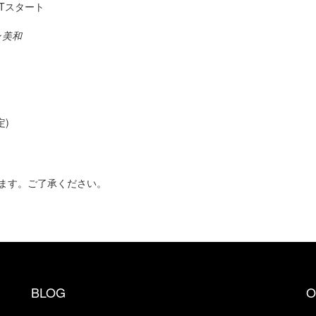
UTスタート
ン
美和
定)
ます。ご了承ください。
BLOG
O